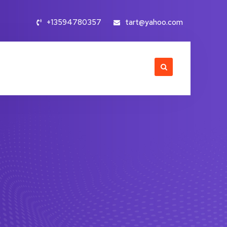
+13594780357
tart@yahoo.com