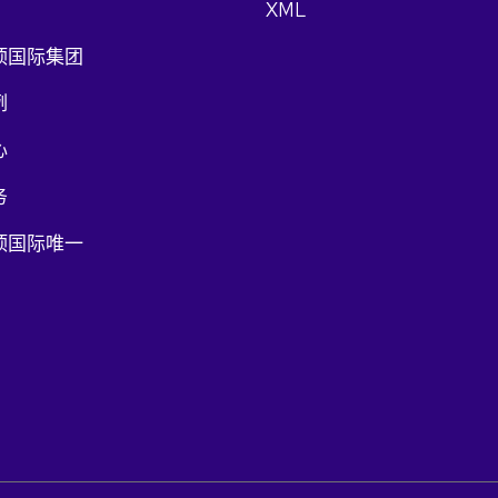
XML
顶国际集团
例
心
务
顶国际唯一