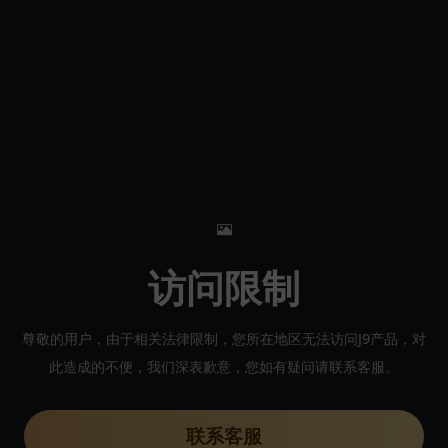
访问限制
尊敬的用户，由于相关法律限制，您所在地区无法访问J9产品，对
此造成的不便，我们深表歉意，您如有疑问请联系客服。
联系客服