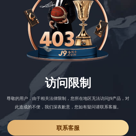
访问限制
尊敬的用户，由于相关法律限制，您所在地区无法访问J9产品，对
此造成的不便，我们深表歉意，您如有疑问请联系客服。
联系客服