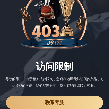
访问限制
尊敬的用户，由于相关法律限制，您所在地区无法访问J9产品，对
此造成的不便，我们深表歉意，您如有疑问请联系客服。
联系客服